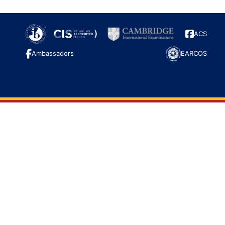
ACS
Ambassadors
EARCOS