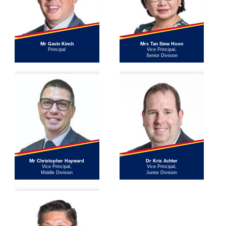
Mr Gavin Kinch
Mrs Tan Siew Hoon
Principal
Vice Principal,
Senior Division
Mr Christopher Hayward
Dr Kris Achter
Vice Principal,
Vice Principal,
Middle Division
Junior Division